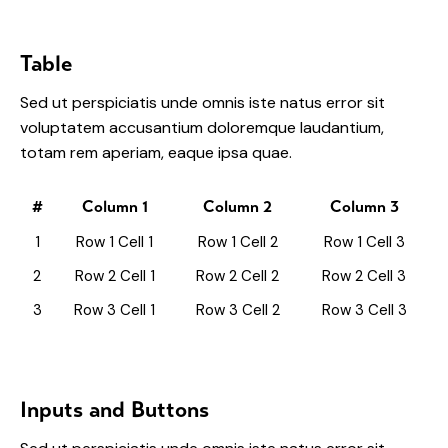
Table
Sed ut perspiciatis unde omnis iste natus error sit
voluptatem accusantium doloremque laudantium,
totam rem aperiam, eaque ipsa quae.
#
Column 1
Column 2
Column 3
1
Row 1 Cell 1
Row 1 Cell 2
Row 1 Cell 3
2
Row 2 Cell 1
Row 2 Cell 2
Row 2 Cell 3
3
Row 3 Cell 1
Row 3 Cell 2
Row 3 Cell 3
Inputs and Buttons