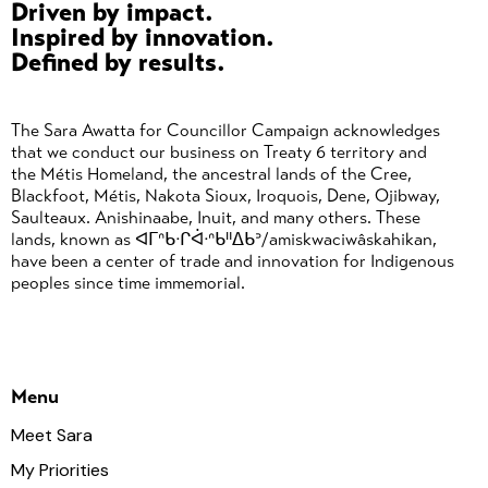
Driven by impact.
Inspired by innovation.
Defined by results.
The Sara Awatta for Councillor Campaign acknowledges
that we conduct our business on Treaty 6 territory and
the Métis Homeland, the ancestral lands of the Cree,
Blackfoot, Métis, Nakota Sioux, Iroquois, Dene, Ojibway,
Saulteaux. Anishinaabe, Inuit, and many others. These
lands, known as ᐊᒥᐢᑲᐧᒋᐋᐧᐢᑲᐦᐃᑲᐣ/amiskwaciwâskahikan,
have been a center of trade and innovation for Indigenous
peoples since time immemorial.
Menu
Meet Sara
My Priorities