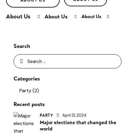
ABOUT US
About Us
About Us
About Us
Search
Categories
Party
(2)
Recent posts
April 21, 2024
PARTY
Major elections that changed the
world